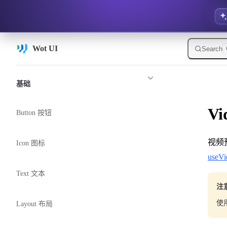
Skip to content
Wot UI
Search
Sidebar Navigation
基础
Vi
Button 按钮
视频
Icon 图标
useVi
Text 文本
注
使
Layout 布局