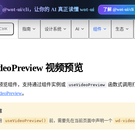
@wot-ui/cli，让你的 AI 真正读懂 wot-ui
了解 @wot-ui/cli
Main Navigation
指南
设计系统
AI
组件
生态
Ctrl
K
deoPreview 视频预览
预览组件，支持通过组件实例或
函数式调用
useVideoPreview
deoPreview
。
意
用
useVideoPreview()
前，需要先在当前页面中声明一个
wd-video