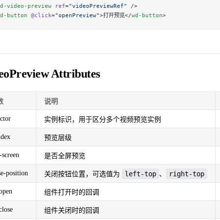
d-video-preview
 ref
=
"videoPreviewRef"
 />
d-button
 @click
=
"openPreview"
>打开预览</
wd-button
>
eoPreview Attributes
数
说明
ector
实例标识，用于区分多个视频预览实例
ndex
预览层级
l-screen
是否全屏预览
se-position
left-top
right-top
关闭按钮位置，可选值为
、
open
组件打开时的回调
close
组件关闭时的回调