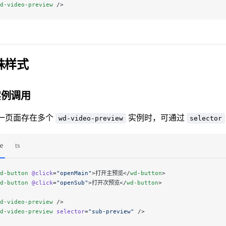
d-video-preview
 />
殊样式
实例调用
一页面存在多个
实例时，可通过
wd-video-preview
selector
e
ts
d-button
 @click
=
"openMain"
>打开主预览</
wd-button
>
d-button
 @click
=
"openSub"
>打开次预览</
wd-button
>
d-video-preview
 />
d-video-preview
 selector
=
"sub-preview"
 />