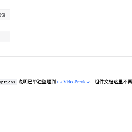
回值
说明已单独整理到
useVideoPreview
，组件文档这里不
Options