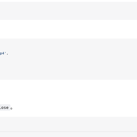
p4'
,
。
lose