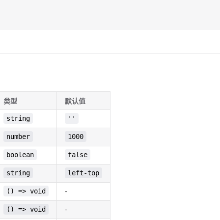
类型
默认值
string
''
number
1000
boolean
false
string
left-top
() => void
-
() => void
-