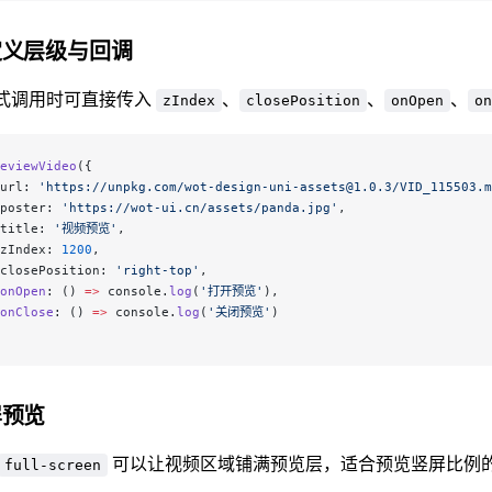
定义层级与回调
式调用时可直接传入
、
、
、
zIndex
closePosition
onOpen
on
eviewVideo
({
url: 
'https://unpkg.com/wot-design-uni-assets@1.0.3/VID_115503.m
poster: 
'https://wot-ui.cn/assets/panda.jpg'
,
title: 
'视频预览'
,
zIndex: 
1200
,
closePosition: 
'right-top'
,
onOpen
: () 
=>
 console.
log
(
'打开预览'
),
onClose
: () 
=>
 console.
log
(
'关闭预览'
)
屏预览
可以让视频区域铺满预览层，适合预览竖屏比例
full-screen