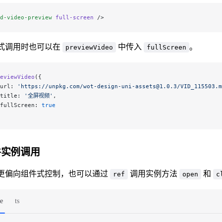
d-video-preview
 full-screen
 />
式调用时也可以在
中传入
。
previewVideo
fullScreen
eviewVideo
({
url: 
'https://unpkg.com/wot-design-uni-assets@1.0.3/VID_115503.m
title: 
'全屏视频'
,
fullScreen: 
true
件实例调用
更偏向组件式控制，也可以通过
调用实例方法
和
ref
open
c
e
ts