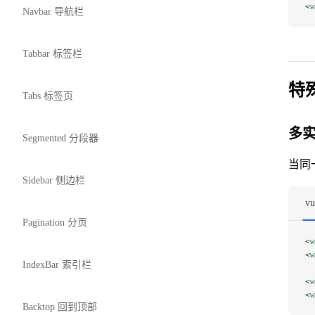
<
w
Navbar 导航栏
Tabbar 标签栏
特
Tabs 标签页
多
Segmented 分段器
当同
Sidebar 侧边栏
vu
Pagination 分页
<
w
<
w
IndexBar 索引栏
<
w
<
w
Backtop 回到顶部