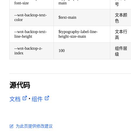
font-size
main
号
--wot-backtop-text-
文本颜
$text-main
color
色
--wot-backtop-text-
$typography-label-line-
文本行
line-height
height-size-main
高
--wot-backtop-z-
组件层
100
index
级
源代码
•
文档
组件
为此页提供修改建议