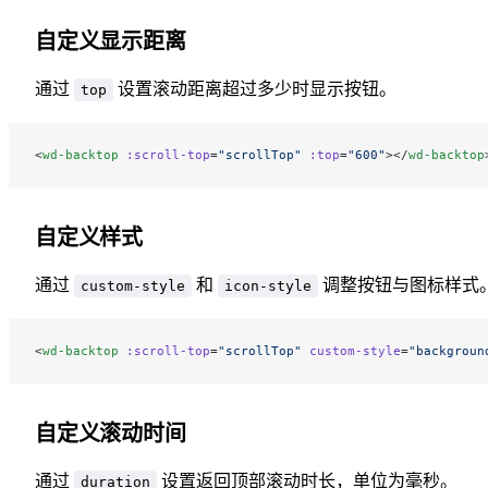
自定义显示距离
通过
设置滚动距离超过多少时显示按钮。
top
<
wd-backtop
 :scroll-top
=
"scrollTop"
 :top
=
"600"
></
wd-backtop
自定义样式
通过
和
调整按钮与图标样式
custom-style
icon-style
<
wd-backtop
 :scroll-top
=
"scrollTop"
 custom-style
=
"backgroun
自定义滚动时间
通过
设置返回顶部滚动时长，单位为毫秒。
duration