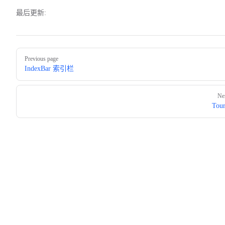
最后更新:
Pager
Previous page
IndexBar 索引栏
Ne
Tou