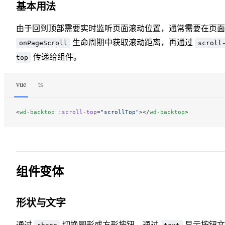
基本用法
由于回到顶部需要实时监听页面滚动位置，通常需要在页面
生命周期中获取滚动距离，再通过
onPageScroll
scroll
传递给组件。
top
vue
ts
<
wd-backtop
 :scroll-top
=
"scrollTop"
></
wd-backtop
>
组件变体
形状与文字
通过
切换圆形或方形按钮，通过
显示按钮文