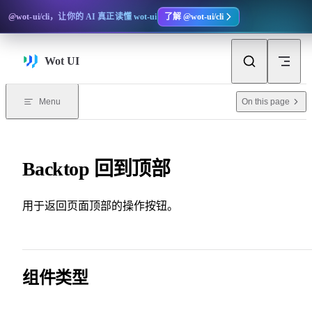
Skip to content
@wot-ui/cli，让你的 AI 真正读懂 wot-ui
了解 @wot-ui/cli
Wot UI
On this page
Menu
Backtop 回到顶部
用于返回页面顶部的操作按钮。
组件类型