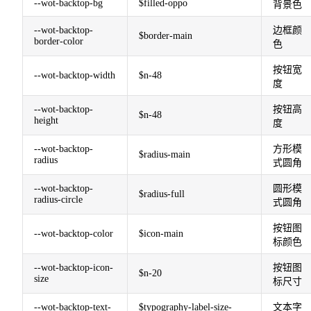
--wot-backtop-bg
$filled-oppo
背景色
--wot-backtop-
边框颜
$border-main
border-color
色
按钮宽
--wot-backtop-width
$n-48
度
--wot-backtop-
按钮高
$n-48
height
度
--wot-backtop-
方形模
$radius-main
radius
式圆角
--wot-backtop-
圆形模
$radius-full
radius-circle
式圆角
按钮图
--wot-backtop-color
$icon-main
标颜色
--wot-backtop-icon-
按钮图
$n-20
size
标尺寸
--wot-backtop-text-
$typography-label-size-
文本字