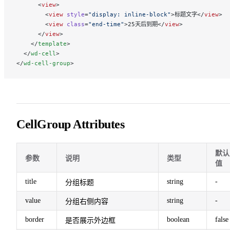
      <
view
>
        <
view
 style
=
"display: inline-block"
>标题文字</
view
>
        <
view
 class
=
"end-time"
>25天后到期</
view
>
      </
view
>
    </
template
>
  </
wd-cell
>
</
wd-cell-group
>
CellGroup Attributes
默认
参数
说明
类型
值
title
string
-
分组标题
value
string
-
分组右侧内容
border
boolean
false
是否展示外边框