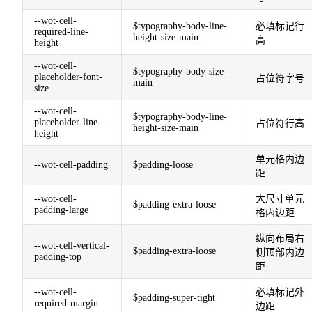
--wot-cell-
$typography-body-line-
必填标记行
required-line-
height-size-main
高
height
--wot-cell-
$typography-body-size-
placeholder-font-
占位符字号
main
size
--wot-cell-
$typography-body-line-
placeholder-line-
占位符行高
height-size-main
height
单元格内边
--wot-cell-padding
$padding-loose
距
--wot-cell-
大尺寸单元
$padding-extra-loose
padding-large
格内边距
纵向布局右
--wot-cell-vertical-
$padding-extra-loose
侧顶部内边
padding-top
距
--wot-cell-
必填标记外
$padding-super-tight
required-margin
边距