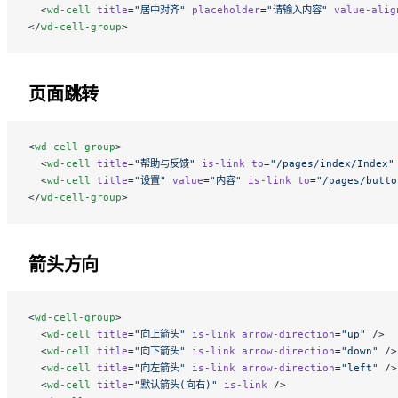
  <
wd-cell
 title
=
"居中对齐"
 placeholder
=
"请输入内容"
 value-alig
</
wd-cell-group
>
页面跳转
<
wd-cell-group
>
  <
wd-cell
 title
=
"帮助与反馈"
 is-link
 to
=
"/pages/index/Index"
  <
wd-cell
 title
=
"设置"
 value
=
"内容"
 is-link
 to
=
"/pages/butto
</
wd-cell-group
>
箭头方向
<
wd-cell-group
>
  <
wd-cell
 title
=
"向上箭头"
 is-link
 arrow-direction
=
"up"
 />
  <
wd-cell
 title
=
"向下箭头"
 is-link
 arrow-direction
=
"down"
 />
  <
wd-cell
 title
=
"向左箭头"
 is-link
 arrow-direction
=
"left"
 />
  <
wd-cell
 title
=
"默认箭头(向右)"
 is-link
 />