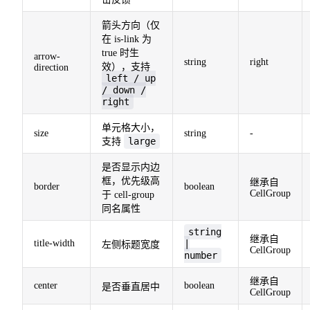
箭头方向（仅
在 is-link 为
true 时生
arrow-
string
right
效），支持
direction
left / up
/ down /
right
单元格大小，
size
string
-
large
支持
是否显示内边
框，优先级高
继承自
border
boolean
CellGroup
于 cell-group
同名属性
string
继承自
title-width
|
左侧标题宽度
CellGroup
number
继承自
center
boolean
是否垂直居中
CellGroup