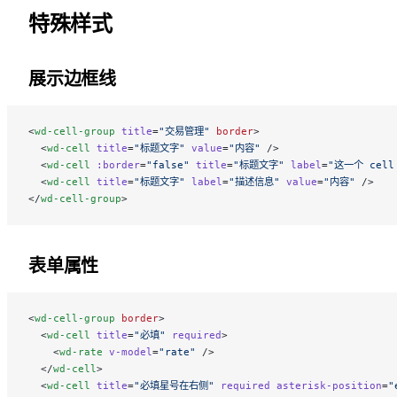
特殊样式
展示边框线
<
wd-cell-group
 title
=
"交易管理"
 border
>
  <
wd-cell
 title
=
"标题文字"
 value
=
"内容"
 />
  <
wd-cell
 :border
=
"false"
 title
=
"标题文字"
 label
=
"这一个 cel
  <
wd-cell
 title
=
"标题文字"
 label
=
"描述信息"
 value
=
"内容"
 />
</
wd-cell-group
>
表单属性
<
wd-cell-group
 border
>
  <
wd-cell
 title
=
"必填"
 required
>
    <
wd-rate
 v-model
=
"rate"
 />
  </
wd-cell
>
  <
wd-cell
 title
=
"必填星号在右侧"
 required
 asterisk-position
=
"