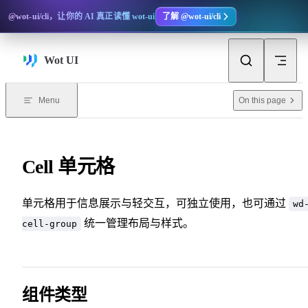
Skip to content
@wot-ui/cli，让你的 AI 真正读懂 wot-ui
了解 @wot-ui/cli
Wot UI
On this page
Menu
Cell 单元格
单元格用于信息展示与轻交互，可独立使用，也可通过
wd
统一管理布局与样式。
cell-group
组件类型