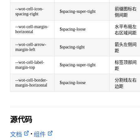
--wot-cell-icon-
前缀图标右
$spacing-super-tight
spacing-right
侧间距
--wot-cell-margin-
水平布局左
$spacing-loose
horizontal
右区域间距
--wot-cell-arrow-
箭头左侧间
$spacing-tight
margin-left
距
--wot-cell-label-
标签顶部间
$spacing-super-tight
margin-top
距
--wot-cell-border-
分割线左右
$spacing-loose
margin-horizontal
边距
源代码
•
文档
组件