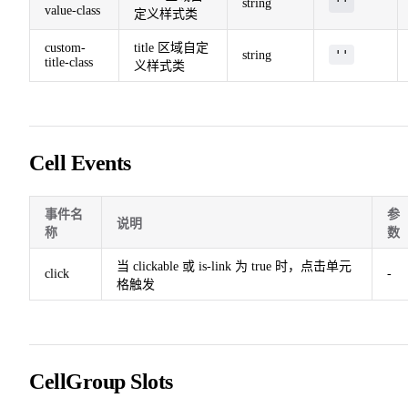
''
string
value-class
定义样式类
custom-
title 区域自定
''
string
title-class
义样式类
Cell Events
事件名
参
说明
称
数
当 clickable 或 is-link 为 true 时，点击单元
click
-
格触发
CellGroup Slots