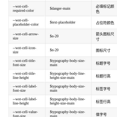
--wot-cell-
必填标记颜
$danger-main
required-color
色
--wot-cell-
$text-placeholder
占位符颜色
placeholder-color
--wot-cell-arrow-
箭头图标尺
$n-20
size
寸
--wot-cell-icon-
$n-20
图标尺寸
size
--wot-cell-title-
$typography-body-size-
标题字号
font-size
main
--wot-cell-title-
$typography-body-line-
标题行高
line-height
height-size-main
--wot-cell-label-
$typography-body-size-
标签字号
font-size
main
--wot-cell-label-
$typography-body-line-
标签行高
line-height
height-size-main
--wot-cell-value-
$typography-body-size-
值字号
font-size
main