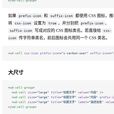
</
wd-cell-group
>
如果
和
都使用 CSS 图标，推
prefix-icon
suffix-icon
将
设置为
，并分别把
、
css-icon
true
prefix-icon
写成对应的 CSS 图标类名。若直接给
suffix-icon
css-
传字符串类名，前后图标会共用同一个 CSS 类名。
icon
<
wd-cell
 css-icon
 prefix-icon
=
"i-carbon-user"
 suffix-icon
=
"
大尺寸
<
wd-cell-group
>
  <
wd-cell
 size
=
"large"
 title
=
"标题文字"
 value
=
"内容"
 />
  <
wd-cell
 size
=
"large"
 title
=
"标题文字"
 value
=
"内容"
 prefix-i
  <
wd-cell
 size
=
"large"
 title
=
"标题文字"
 label
=
"描述信息"
 valu
</
wd-cell-group
>