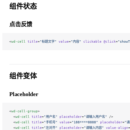
组件状态
点击反馈
<
wd-cell
 title
=
"标题文字"
 value
=
"内容"
 clickable
 @click
=
"showT
组件变体
Placeholder
<
wd-cell-group
>
  <
wd-cell
 title
=
"用户名"
 placeholder
=
"请输入用户名"
 />
  <
wd-cell
 title
=
"手机号"
 value
=
"188****8888"
 placeholder
=
"
  <
wd-cell
 title
=
"左对齐"
 placeholder
=
"请输入内容"
 value-align