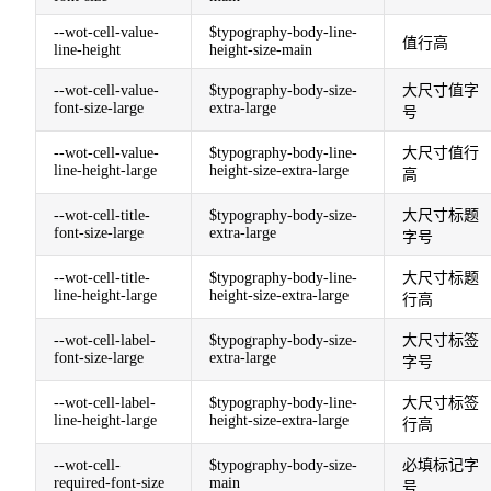
--wot-cell-value-
$typography-body-line-
值行高
line-height
height-size-main
--wot-cell-value-
$typography-body-size-
大尺寸值字
font-size-large
extra-large
号
--wot-cell-value-
$typography-body-line-
大尺寸值行
line-height-large
height-size-extra-large
高
--wot-cell-title-
$typography-body-size-
大尺寸标题
font-size-large
extra-large
字号
--wot-cell-title-
$typography-body-line-
大尺寸标题
line-height-large
height-size-extra-large
行高
--wot-cell-label-
$typography-body-size-
大尺寸标签
font-size-large
extra-large
字号
--wot-cell-label-
$typography-body-line-
大尺寸标签
line-height-large
height-size-extra-large
行高
--wot-cell-
$typography-body-size-
必填标记字
required-font-size
main
号