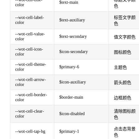
$text-main
color
色
--wot-cell-label-
标签文字颜
$text-auxiliary
color
色
--wot-cell-value-
$text-secondary
值文字颜色
color
--wot-cell-icon-
$icon-secondary
图标颜色
color
--wot-cell-theme-
$primary-6
主题色
color
--wot-cell-arrow-
$icon-auxiliary
箭头颜色
color
--wot-cell-border-
$border-main
边框颜色
color
--wot-cell-clear-
清除图标颜
$icon-disabled
color
色
点击态背景
--wot-cell-tap-bg
$primary-1
色