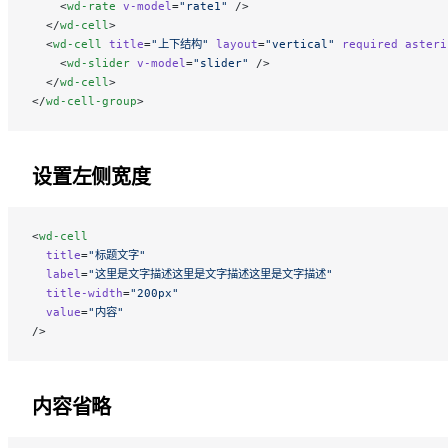
    <
wd-rate
 v-model
=
"rate1"
 />
  </
wd-cell
>
  <
wd-cell
 title
=
"上下结构"
 layout
=
"vertical"
 required
 asteri
    <
wd-slider
 v-model
=
"slider"
 />
  </
wd-cell
>
</
wd-cell-group
>
设置左侧宽度
<
wd-cell
  title
=
"标题文字"
  label
=
"这里是文字描述这里是文字描述这里是文字描述"
  title-width
=
"200px"
  value
=
"内容"
/>
内容省略