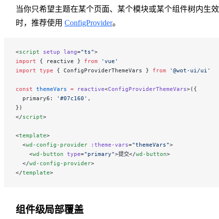
当你只希望主题在某个页面、某个模块或某个组件树内生效
时，推荐使用
ConfigProvider
。
<
script
 setup
 lang
=
"ts"
>
import
 { reactive } 
from
 'vue'
import
 type
 { ConfigProviderThemeVars } 
from
 '@wot-ui/ui'
const
 themeVars
 =
 reactive
<
ConfigProviderThemeVars
>({
  primary6: 
'#07c160'
,
})
</
script
>
<
template
>
  <
wd-config-provider
 :theme-vars
=
"themeVars"
>
    <
wd-button
 type
=
"primary"
>提交</
wd-button
>
  </
wd-config-provider
>
</
template
>
组件级局部覆盖