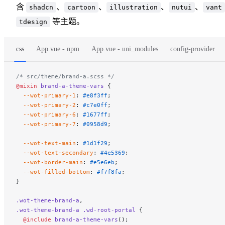
含
、
、
、
、
shadcn
cartoon
illustration
nutui
vant
等主题。
tdesign
css
App.vue - npm
App.vue - uni_modules
config-provider
/* src/theme/brand-a.scss */
@mixin
 brand-a-theme-vars
 {
  --wot-primary-1
: 
#e8f3ff
;
  --wot-primary-2
: 
#c7e0ff
;
  --wot-primary-6
: 
#1677ff
;
  --wot-primary-7
: 
#0958d9
;
  --wot-text-main
: 
#1d1f29
;
  --wot-text-secondary
: 
#4e5369
;
  --wot-border-main
: 
#e5e6eb
;
  --wot-filled-bottom
: 
#f7f8fa
;
}
.wot-theme-brand-a
,
.wot-theme-brand-a
 .wd-root-portal
 {
  @include
 brand-a-theme-vars
();