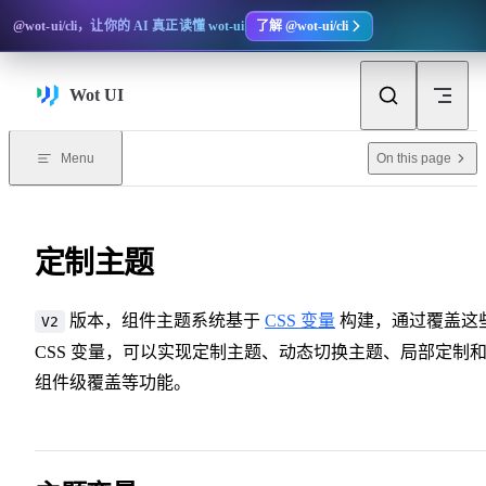
Skip to content
@wot-ui/cli，让你的 AI 真正读懂 wot-ui
了解 @wot-ui/cli
Wot UI
On this page
Menu
定制主题
版本，组件主题系统基于
CSS 变量
构建，通过覆盖这
V2
CSS 变量，可以实现定制主题、动态切换主题、局部定制
组件级覆盖等功能。