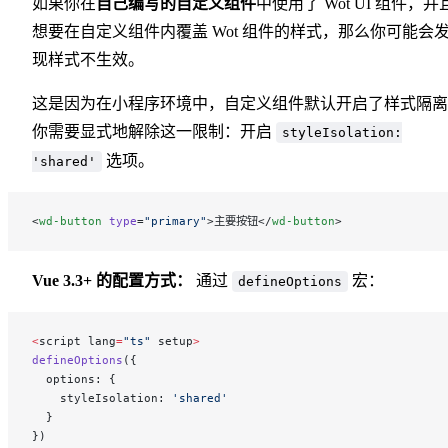
如果你在
自己编写的自定义组件
中使用了 Wot UI 组件，并
想要在自定义组件内覆盖 Wot 组件的样式，那么你可能会
现样式不生效。
这是因为在小程序环境中，自定义组件默认开启了样式隔离
你需要显式地解除这一限制：开启
styleIsolation:
选项。
'shared'
<
wd-button
 type
=
"primary"
>主要按钮</
wd-button
>
Vue 3.3+ 的配置方式：
通过
宏：
defineOptions
<
script lang
=
"ts"
 setup
>
defineOptions
({
  options: {
    styleIsolation: 
'shared'
  }
})