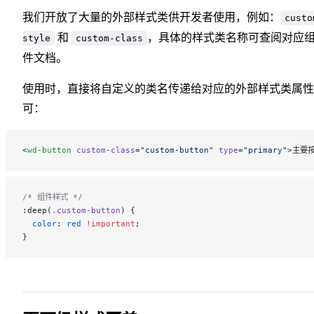
我们开放了大量的外部样式类供开发者使用，例如：
custo
和
，具体的样式类名称可查阅对应
style
custom-class
件文档。
使用时，直接将自定义的类名传递给对应的外部样式类属性
可：
<
wd-button
 custom-class
=
"custom-button"
 type
=
"primary"
>主要按
/* 组件样式 */
:deep(
.custom-button
) {
  color
: 
red
 !important
;
}