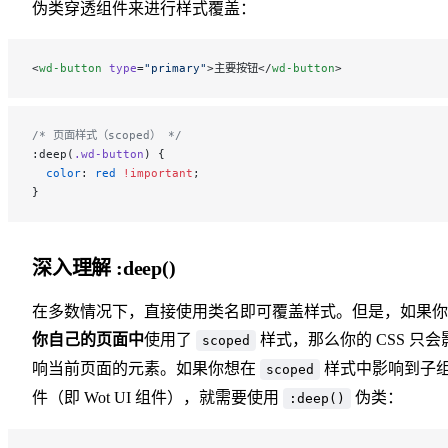
伪类穿透组件来进行样式覆盖：
<
wd-button
 type
=
"primary"
>主要按钮</
wd-button
>
/* 页面样式（scoped） */
:deep(
.wd-button
) {
  color
: 
red
 !important
;
}
深入理解 :deep()
在多数情况下，直接使用类名即可覆盖样式。但是，如果你
你自己的页面中
使用了
样式，那么你的 CSS 只会
scoped
响当前页面的元素。如果你想在
样式中影响到子
scoped
件（即 Wot UI 组件），就需要使用
伪类：
:deep()